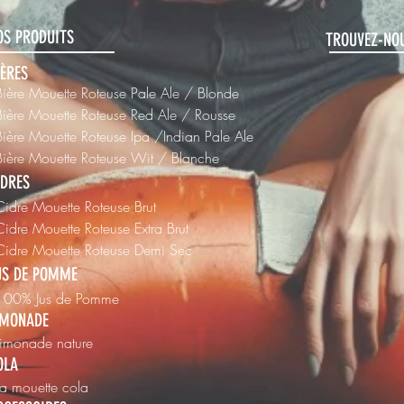
OS PRODUITS
TROUVEZ-NOU
IÈRES
Bière Mouette Roteuse Pale Ale / Blonde
Bière Mouette Roteuse Red Ale / Rousse
Bière Mouette Roteuse Ipa /Indian Pale Ale
Bière Mouette Roteuse Wit / Blanche
IDRES
Cidre Mouette Roteuse Brut
Cidre Mouette Roteuse Extra Brut
 Cidre Mouette Roteuse Demi Sec
US DE POMME
 100% Jus de Pomme
IMONADE
Limonade nature
OLA
La mouette cola