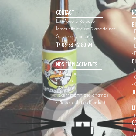
CONTACT
N
La Mouette Roteuse
B
lamouetteroteuse@laposte.net
- 
Ser
vice commercial
- 
T/ 06 33 42 80 94
- 
- 
C
NOS EMPLACEMENTS
- 
- Bretagne
- 
- Finistère
-
- Morlaix
J
- Saint martin des champs
-
-
Plouezoch (le dourduff)
L
- 
C
- 