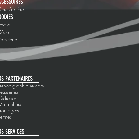
CCESSOIRES
Verre à bière
OODIES
Textile
 Déco
Papeterie
OS PARTENAIRES
 leshop-graphique.com
Brasseries
Cidreries
Maraichers
Fromagers
Fermes
OS SERVICES