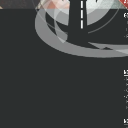
A
- 
G
- 
-
- 
N
-
- 
- 
- 
- 
- 
N