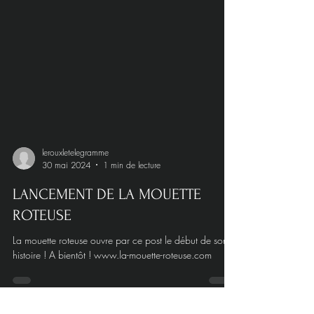
lerouxletelegramme
30 mai 2024
1 min de lecture
LANCEMENT DE LA MOUETTE
ROTEUSE
La mouette roteuse ouvre par ce post le début de son
histoire ! A bientôt ! www.la-mouette-roteuse.com