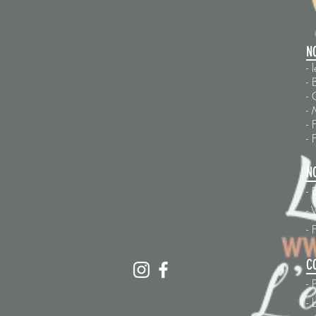
N
-
- 
- 
- 
- 
- 
N
- 
-
-
C
- 
- 