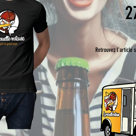
2
Retrouvez l'articl
Le lien pour retrouve
en ligne partenaire.
Lien
: LE SHOP GR