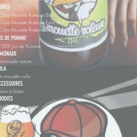
IDRES
Cidre Mouette Roteuse Brut
Cidre Mouette Roteuse Extra Brut
 Cidre Mouette Roteuse Demi Sec
US DE POMME
 100% Jus de Pomme
IMONADE
Limonade nature
OLA
La mouette cola
CCESSOIRES
Verre à bière
OODIES
Textile
 Déco
Papeterie