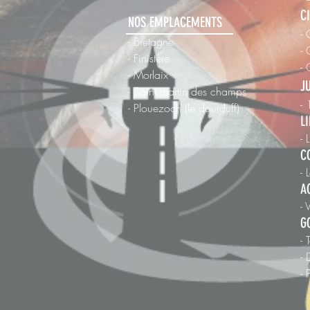
C
NOS EMPLACEMENTS
- 
- Bretagne
- 
- Finistère
-
- Morlaix
J
- Saint martin des champs
-
-
Plouezoch (le dourduff)
L
- 
C
- 
A
- 
G
- 
-
- 