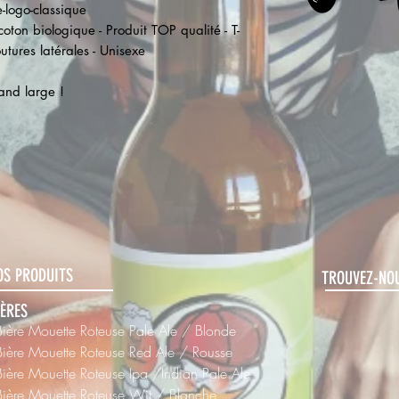
e-logo-classique
ton biologique - Produit TOP qualité - T-
utures latérales - Unisexe
rand large !
OS PRODUITS
TROUVEZ-NOU
IÈRES
Bière Mouette Roteuse Pale Ale / Blonde
Bière Mouette Roteuse Red Ale / Rousse
Bière Mouette Roteuse Ipa /Indian Pale Ale
Bière Mouette Roteuse Wit / Blanche