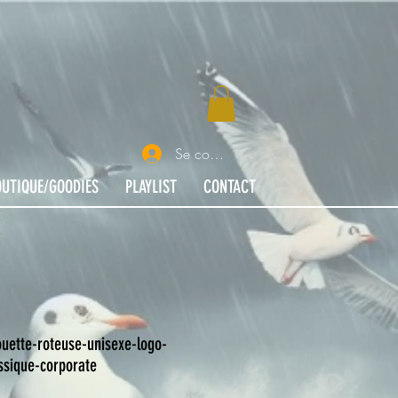
Se connecter
OUTIQUE/GOODIES
PLAYLIST
CONTACT
ouette-roteuse-unisexe-logo-
ssique-corporate