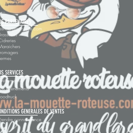
OS PARTENAIRES
 leshop-graphique.com
Brasseries
Cidreries
Maraichers
Fromagers
Fermes
OS SERVICES
Evénementiel
Vos événements
Foodtruck
ONDITIONS GENERALES DE VENTES
Prendre connaissance
blog