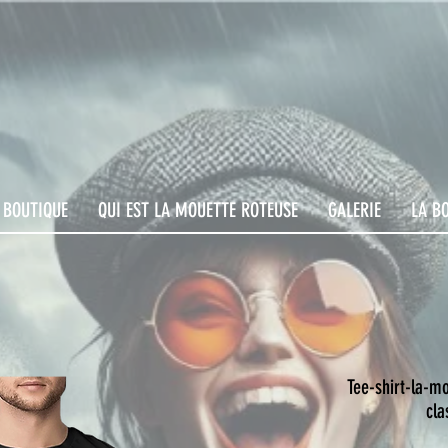
 BOUTIQUE
QUI EST LA MOUETTE ROTEUSE
GALERIE
LA B
Tee-shirt-la-m
cla