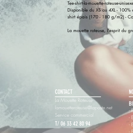
Tee-shirt-la-mouette-roteuse-unisex
Disponible du XS au 4XL - 100% co
shirt épais (170 - 180 g/m2) - Co
La mouette roteuse, l'esprit du g
CONTACT
N
La Mouette Roteuse
B
lamouetteroteuse@laposte.net
- 
Ser
vice commercial
- 
T/ 06 33 42 80 94
- 
- 